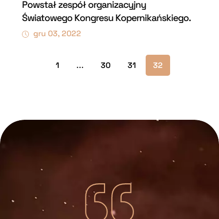
Powstał zespół organizacyjny
Światowego Kongresu Kopernikańskiego.
gru 03, 2022
1
…
30
31
32