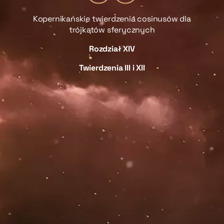
Kopernikańskie twierdzenia cosinusów dla
trójkątów sferycznych
sów
Rozdział XIV
Twierdzenia III i XII
i
R
(
s
γ
R
maj
źć
ia
ch.
yka
O
ska
]