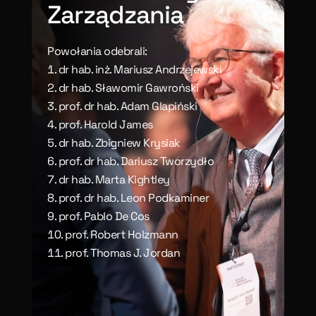
Zarządzania
Powołania odebrali:
dr hab. inż. Mariusz Andrzejewski
dr hab. Sławomir Gawroński
prof. dr hab. Adam Glapiński
prof. Harold James
dr hab. Zbigniew Krysiak
prof. dr hab. Dariusz Tworzydło
dr hab. Marta Kightley
prof. dr hab. Leon Podkaminer
prof. Pablo De Cos
prof. Robert Holzmann
prof. Thomas J. Jordan