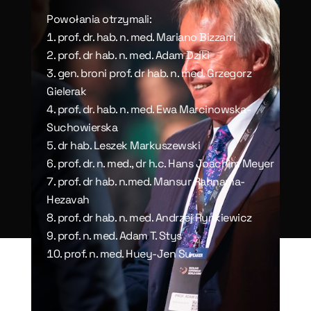
Powołania otrzymali:
prof. dr. hab. n. med. Mariano Bizzarri
prof. dr hab. n. med. Adam Dziki
gen. broni prof. dr hab. n. med. Grzegorz
Gielerak
prof. dr. hab. n. med. Ewa Marcinowska-
Suchowierska
dr hab. Leszek Markuszewski
prof. dr. n. med., dr h.c. Hans Joachim Meyer
prof. dr hab. n.med.
Mansur Rahnama-
Hezavah
prof. dr hab. n. med. Andrzej Rynkiewicz
prof. n. med. Adam T. Stys
prof. n. med. Huey-Jen Su