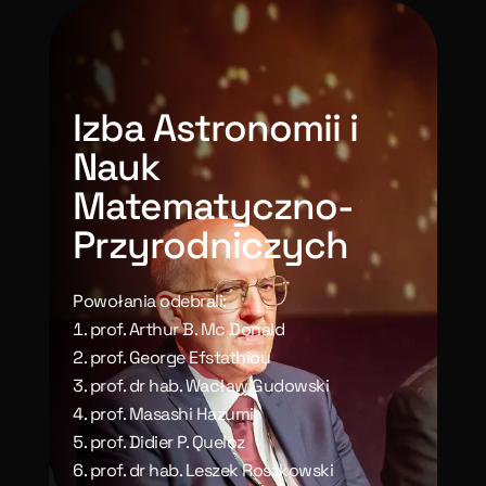
Izba Astronomii i
Nauk
Matematyczno-
Przyrodniczych
Powołania odebrali:
prof. Arthur B. Mc Donald
prof. George Efstathiou
prof. dr hab. Wacław Gudowski
prof. Masashi Hazumi
prof. Didier P. Queloz
prof. dr hab. Leszek Roszkowski