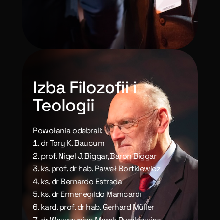
Izba Filozofii i
Teologii
Powołania odebrali:
dr Tory K. Baucum
prof. Nigel J. Biggar, Baron Biggar
ks. prof. dr hab. Paweł Bortkiewicz
ks. dr Bernardo Estrada
ks. dr Ermenegildo Manicardi
kard. prof. dr hab. Gerhard Müller
dr Wawrzyniec Marek Rymkiewicz