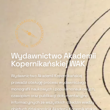
Wydawnictwo Akademii
Kopernikańskiej WAK
Wydawnictwo Akademii Kopernikańskiej
prowadzi obsługę̨ procesu wydawniczego
monografii naukowych i popularnonaukowych,
czasopism oraz publikacji dokumentacyjno-
informacyjnych ze wszystkich dziedzin wiedzy
objętych działalnością̨ Akademii Kopernikańskiej,