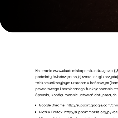
Na stronie www.akademiakopernikanska.gov.pl („S
podmioty świadczące na jej rzecz usługi korzyst
telekomunikacyjnym urządzeniu końcowym (komputer,
prawidłowego i bezpiecznego funkcjonowania str
Sposoby konfigurowanie ustawień dotyczących p
Google Chrome: http://support.google.com/ch
Mozilla Firefox: http://support.mozilla.org/pl/kb