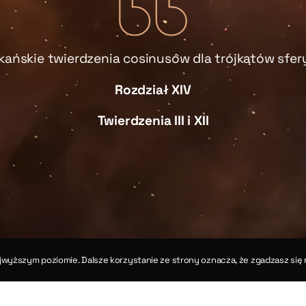
kańskie twierdzenia cosinusów dla trójkątów sfe
Rozdział XIV
Twierdzenia III i XII
jwyższym poziomie. Dalsze korzystanie ze strony oznacza, że zgadzasz się 