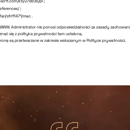
rosoft.com/kb/278835/pl ;
eferences/ ;
ari/sfri11471/mac .
 WWW. Administrator nie ponosi odpowiedzialności za zasady zachowan
nać się z polityka prywatności tam ustaloną.
nę są przetwarzane w zakresie wskazanym w Polityce prywatności.