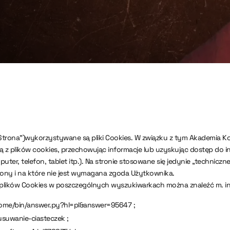
trona”)wykorzystywane są pliki Cookies. W związku z tym Akademia Ko
ają z plików cookies, przechowując informacje lub uzyskując dostęp do
 telefon, tablet itp.). Na stronie stosowane się jedynie „techniczne pl
ony i na które nie jest wymagana zgoda Użytkownika.
lików Cookies w poszczególnych wyszukiwarkach można znaleźć m. in
rome/bin/answer.py?hl=pl&answer=95647 ;
/usuwanie-ciasteczek ;