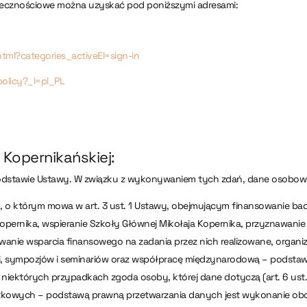
połecznościowe można uzyskać pod poniższymi adresami:
html?categories_activeEl=sign-in
policy?_l=pl_PL
 Kopernikańskiej:
odstawie Ustawy. W związku z wykonywaniem tych zdań, dane osobow
 o którym mowa w art. 3 ust. 1 Ustawy, obejmującym finansowanie b
opernika, wspieranie Szkoły Głównej Mikołaja Kopernika, przyznawani
wanie wsparcia finansowego na zadania przez nich realizowane, organ
i, sympozjów i seminariów oraz współpracę międzynarodową – podsta
w niektórych przypadkach zgoda osoby, której dane dotyczą (art. 6 ust. 1
owych – podstawą prawną przetwarzania danych jest wykonanie obowiąz