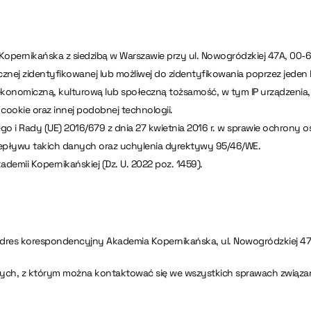
pernikańska z siedzibą w Warszawie przy ul. Nowogródzkiej 47A, 00-
cznej zidentyfikowanej lub możliwej do zidentyfikowania poprzez jeden
ekonomiczną, kulturową lub społeczną tożsamość, w tym IP urządzenia, d
ookie oraz innej podobnej technologii.
o i Rady (UE) 2016/679 z dnia 27 kwietnia 2016 r. w sprawie ochrony 
pływu takich danych oraz uchylenia dyrektywy 95/46/WE.
ademii Kopernikańskiej (Dz. U. 2022 poz. 1459).
 adres korespondencyjny Akademia Kopernikańska, ul. Nowogródzkiej 47
nych, z którym można kontaktować się we wszystkich sprawach związ