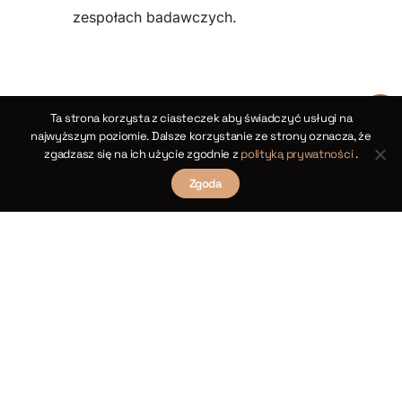
zespołach badawczych.
Ta strona korzysta z ciasteczek aby świadczyć usługi na
najwyższym poziomie. Dalsze korzystanie ze strony oznacza, że
zgadzasz się na ich użycie zgodnie z
polityką prywatności
.
Zgoda
Kopernikańskie twierdzenia cosinusów dla