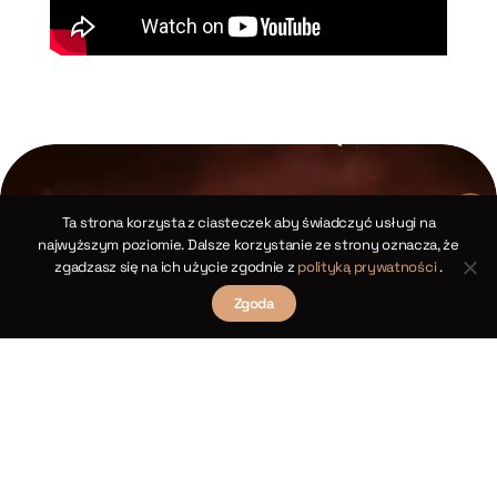
Ta strona korzysta z ciasteczek aby świadczyć usługi na
najwyższym poziomie. Dalsze korzystanie ze strony oznacza, że
zgadzasz się na ich użycie zgodnie z
polityką prywatności
.
Zgoda
Kopernikańskie twierdzenia cosinusów dla
trójkątów sferycznych
sów
Rozdział XIV