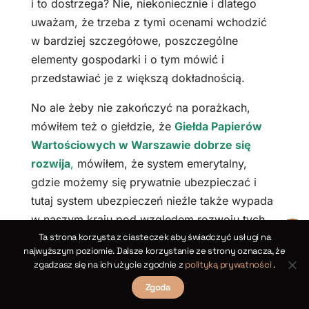
i to dostrzega? Nie, niekoniecznie i dlatego
uważam, że trzeba z tymi ocenami wchodzić
w bardziej szczegółowe, poszczególne
elementy gospodarki i o tym mówić i
przedstawiać je z większą dokładnością.
No ale żeby nie zakończyć na porażkach,
mówiłem też o giełdzie, że
Giełda Papierów
Wartościowych w Warszawie dobrze się
rozwija
,
mówiłem, że system emerytalny,
gdzie możemy się prywatnie ubezpieczać i
tutaj system ubezpieczeń nieźle także wypada
w naszym kraju pod względem rozwoju tych
Ta strona korzysta z ciasteczek aby świadczyć usługi na
systemów. W sumie też system podatkowy
najwyższym poziomie. Dalsze korzystanie ze strony oznacza, że
zasługuje na neutralną ocenę – te podatki nie
zgadzasz się na ich użycie zgodnie z
polityką prywatności
.
są na aż tak wysokim poziomie, ale na pewno
Zgoda
są zbyt skomplikowane. Przez ostatnie 35 lat