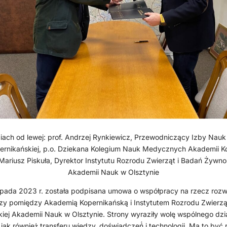
iach od lewej: prof. Andrzej Rynkiewicz, Przewodniczący Izby Na
ernikańskiej, p.o. Dziekana Kolegium Nauk Medycznych Akademii Ko
 Mariusz Piskuła, Dyrektor Instytutu Rozrodu Zwierząt i Badań Żywnoś
Akademii Nauk w Olsztynie
opada 2023 r. została podpisana umowa o współpracy na rzecz rozwo
dzy pomiędzy Akademią Kopernikańską i Instytutem Rozrodu Zwierzą
iej Akademii Nauk w Olsztynie. Strony wyraziły wolę wspólnego dzi
 jak również̇ transferu wiedzy, doświadczeń́ i technologii. Ma to być