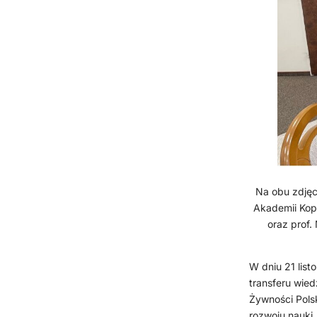
Na obu zdjęc
Akademii Kop
oraz prof.
W dniu 21 list
transferu wie
Żywności Polsk
rozwoju nauki,