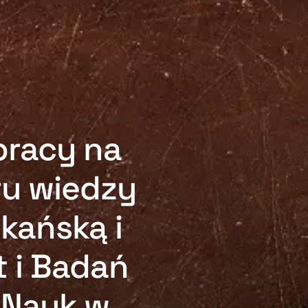
pracy na
ru wiedzy
kańską i
 i Badań
 Nauk w