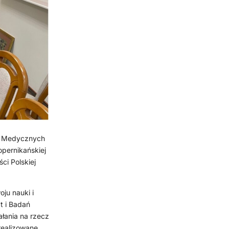
uk Medycznych
pernikańskiej
ci Polskiej
ju nauki i
t i Badań
ałania na rzecz
 realizowane