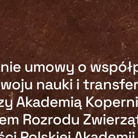
nie umowy o współ
zwoju nauki i transfe
y Akademią Koperni
tem Rozrodu Zwierząt
ci Polskiej Akademii