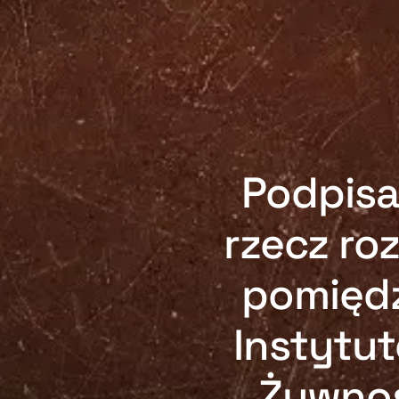
Podpisa
rzecz ro
pomiędz
Instytu
Żywnoś