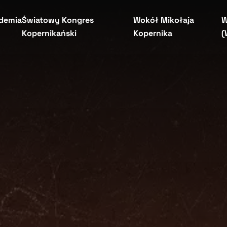
demia
Światowy Kongres
Wokół Mikołaja
W
Kopernikański
Kopernika
(