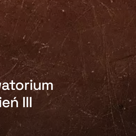
watorium
ń III