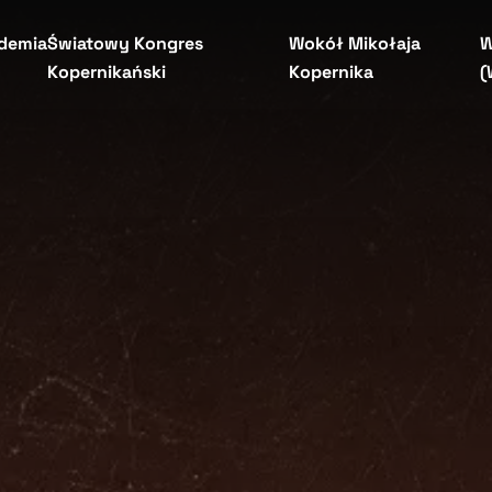
demia
Światowy Kongres
Wokół Mikołaja
W
Kopernikański
Kopernika
(