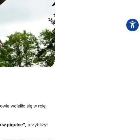
ie wcieliło się w rolę
a w pigułce”
, przybliżył