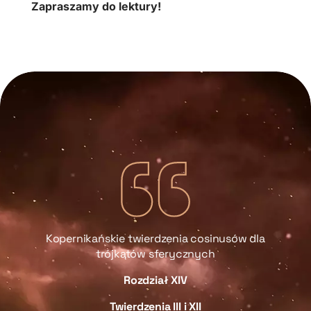
Zapraszamy do lektury!
Kopernikańskie twierdzenia cosinusów dla
trójkątów sferycznych
sów
Rozdział XIV
Twierdzenia III i XII
i
R