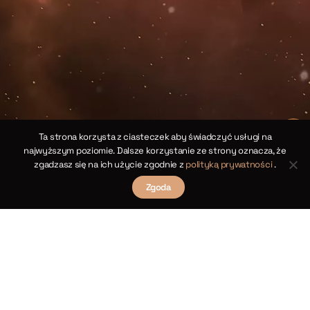
(
s
γ
R
maj
źć
ia
ch.
Ta strona korzysta z ciasteczek aby świadczyć usługi na
najwyższym poziomie. Dalsze korzystanie ze strony oznacza, że
yka
O
zgadzasz się na ich użycie zgodnie z
polityką prywatności
.
ska
]
Zgoda