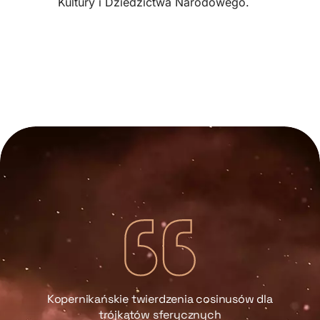
Kultury i Dziedzictwa Narodowego.
Kopernikańskie twierdzenia cosinusów dla
trójkątów sferycznych