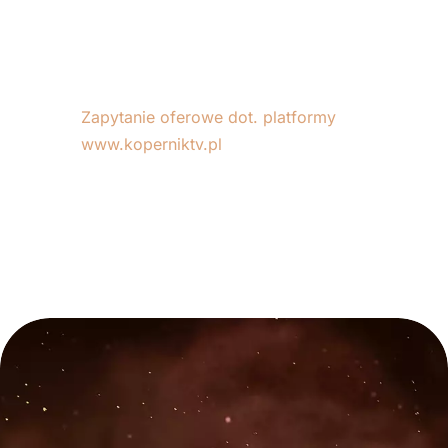
Zapytanie oferowe dot. platformy
www.koperniktv.pl