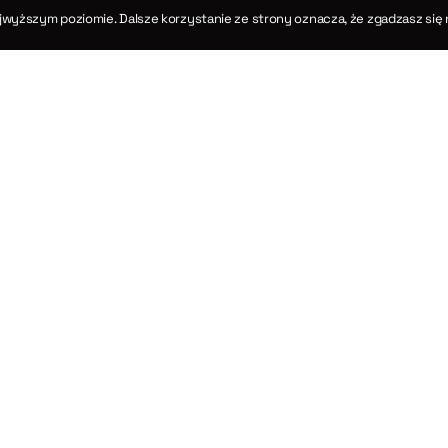
kańskie twierdzenia cosinusów dla trójkątów sfe
jwyższym poziomie. Dalsze korzystanie ze strony oznacza, że zgadzasz się 
Rozdział XIV
Twierdzenia III i XII