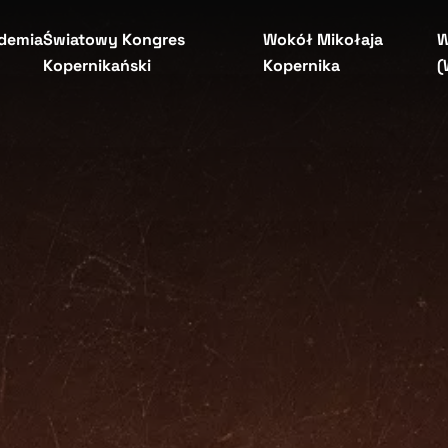
demia
Światowy Kongres
Wokół Mikołaja
W
Kopernikański
Kopernika
(