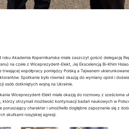
 roku Akademia Kopernikańska miała zaszczyt gościć delegację Rep
wanu) na czele z Wiceprezydent-Elekt, Jej Ekscelencją Bi-Khim Hsiao
e trwającej współpracy pomiędzy Polską a Tajwanem ukierunkowane
ktorantów. Spotkanie było również okazją do wymiany opinii i dośw
cji osób dotkniętych wojną na Ukrainie.
tkania Wiceprezydent-Elekt miała okazję do rozmowy z sześcioma uk
, którzy otrzymali możliwość kontynuacji badań naukowych w Polsc
e poruszający charakter i umożliwiło dogłębne zapoznanie się z do
ch skutkami rosyjskiej agresji.