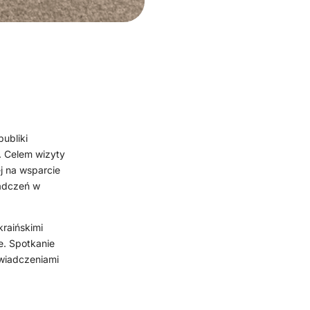
ubliki
. Celem wizyty
j na wsparcie
iadczeń w
raińskimi
e. Spotkanie
świadczeniami