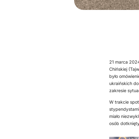
21 marca 2024
Chińskiej (Taj
było omówieni
ukraińskich do
zakresie sytua
W trakcie spo
stypendystami
miało niezwykl
osób dotknięty