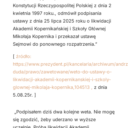
Konstytucji Rzeczypospolitej Polskiej z dnia 2
kwietnia 1997 roku., odmówił podpisania
ustawy z dnia 25 lipca 2025 roku o likwidacji
Akademii Kopernikańskiej i Szkoły Głównej
Mikołaja Kopernika i przekazał ustawę
Sejmowi do ponownego rozpatrzenia.”
[
źródło:
https://www.prezydent.pl/kancelaria/archiwum/andrz
duda/prawo/zawetowane/weto-do-ustawy-o-
likwidacji-akademii-kopernikanskiej-i-szkoly-
glownej-mikolaja-kopernika,104513 ,
z dnia
5.08.25r. ]
„Podpisałem dziś dwa kolejne weta. Nie mogę
się zgodzić, żeby uderzano w wyższe
uczelnie. Próba likwidacji Akademii