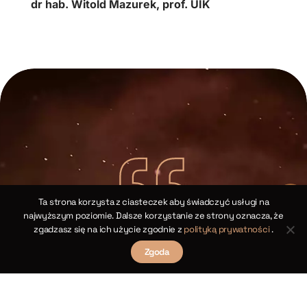
dr hab. Witold Mazurek, prof. UIK
Ta strona korzysta z ciasteczek aby świadczyć usługi na
najwyższym poziomie. Dalsze korzystanie ze strony oznacza, że
zgadzasz się na ich użycie zgodnie z
polityką prywatności
.
Kopernikańskie twierdzenia cosinusów dla
trójkątów sferycznych
Zgoda
sów
Rozdział XIV
Twierdzenia III i XII
i
R