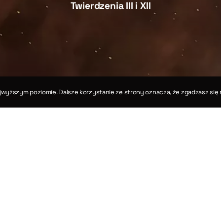
Twierdzenia III i XII
jwyższym poziomie. Dalsze korzystanie ze strony oznacza, że zgadzasz się 