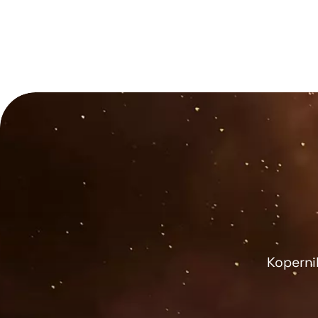
Koperni
cznymi trójkąta