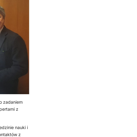
go zadaniem
pertami z
dzinie nauki i
ontaktów z