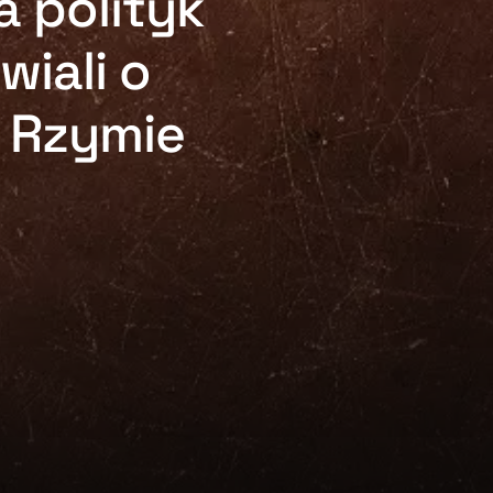
a polityk
iali o
 Rzymie