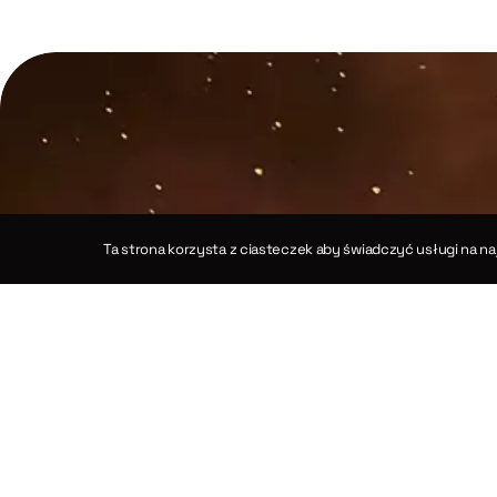
Ta strona korzysta z ciasteczek aby świadczyć usługi na na
Koperni
cznymi trójkąta