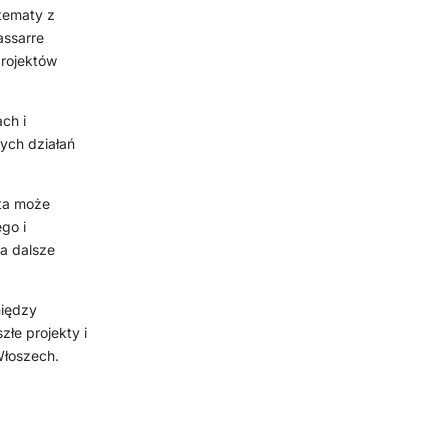
tematy z
assarre
rojektów
ch i
nych działań
 ta może
go i
na dalsze
między
złe projekty i
 Włoszech.