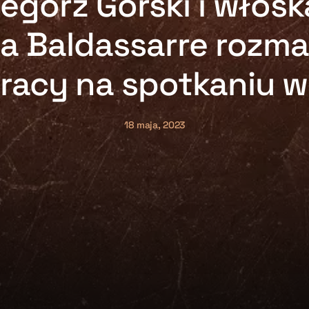
zegorz Górski i włosk
a Baldassarre rozmaw
racy na spotkaniu w
18 maja, 2023