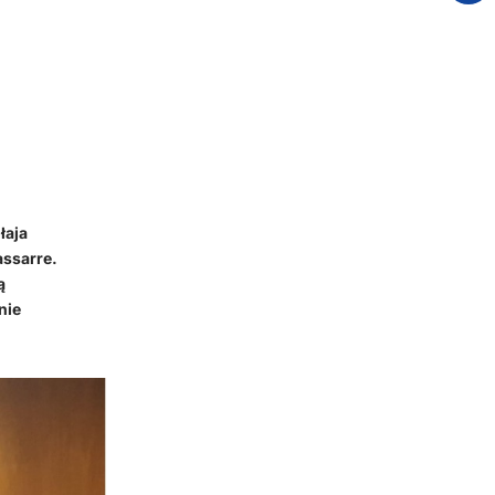
łaja
assarre.
ą
nie