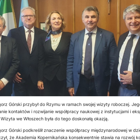
gorz Górski przybył do Rzymu w ramach swojej wizyty roboczej. Je
nie kontaktów i rozwijanie współpracy naukowej z instytucjami i eks
. Wizyta we Włoszech była do tego doskonałą okazją.
orz Górski podkreślił znaczenie współpracy międzynarodowej w dzie
zył, że Akademia Kopernikańska konsekwentnie stawia na rozwój k