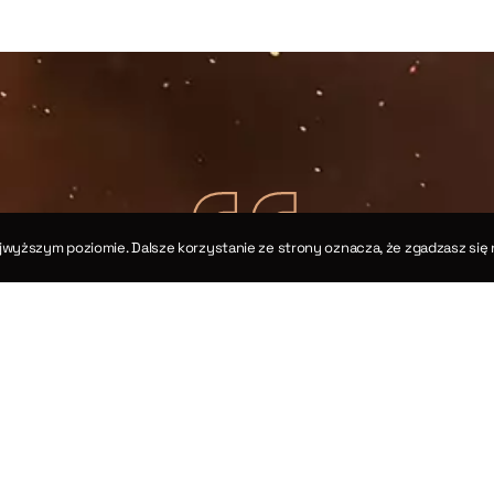
jwyższym poziomie. Dalsze korzystanie ze strony oznacza, że zgadzasz się 
kańskie twierdzenia cosinusów dla trójkątów sfe
Rozdział XIV
Twierdzenia III i XII