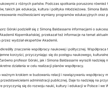
naukowymi z różnych państw. Podczas spotkania poruszono również 
w, takich jak edukacja, kultura i polityka młodzieżowa. Simona Bald
teresowanie możliwościami wymiany programów edukacyjnych oraz p
orz Górski podzielił się z Simoną Baldassarre informacjami o sukcesa
Akademii Kopernikańskiej, przekazał też informacje na temat aktual
przez wydział ekspertów Akademii.
dkreśliły znaczenie współpracy naukowej i politycznej. Współpraca
jemne korzyści, przyczyniając się do postępu naukowego, kulturalne
arówno profesor Górski, jak i Simona Baldassarre wyrazili nadzieję 
nkretne działania w celu realizacji planów współpracy.
o ważnym krokiem w budowaniu relacji i nawiązywaniu współpracy 
rzedstawicielami administracji publicznej. Daje to nadzieję na przys
óre przyczynią się do rozwoju nauki, kultury i edukacji w Polsce i we