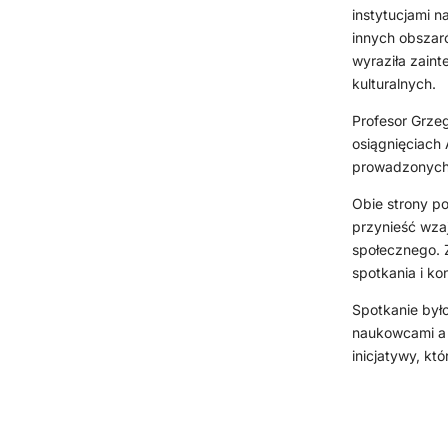
instytucjami 
innych obszaró
wyraziła zain
kulturalnych.
Profesor Grzeg
osiągnięciach 
prowadzonych 
Obie strony po
przynieść wza
społecznego. Z
spotkania i ko
Spotkanie był
naukowcami a p
inicjatywy, kt