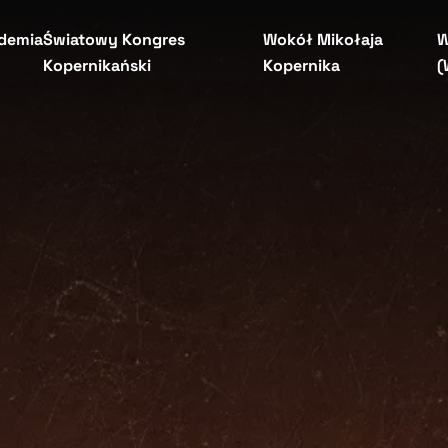
demia
Światowy Kongres
Wokół Mikołaja
W
Kopernikański
Kopernika
(