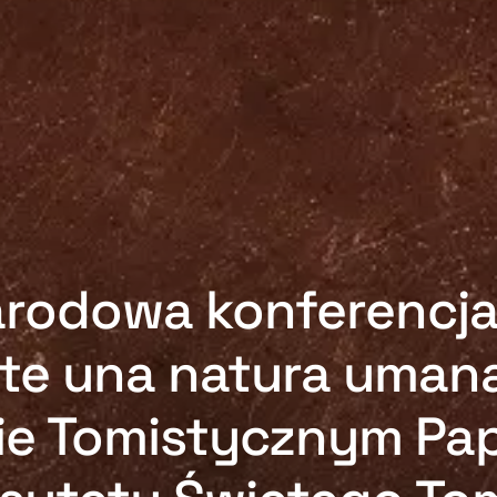
rodowa konferencj
ste una natura uman
ie Tomistycznym Pa