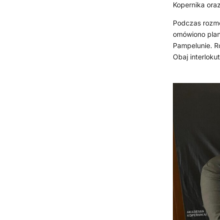
Kopernika ora
Podczas rozmo
omówiono plan
Pampelunie. R
Obaj interloku