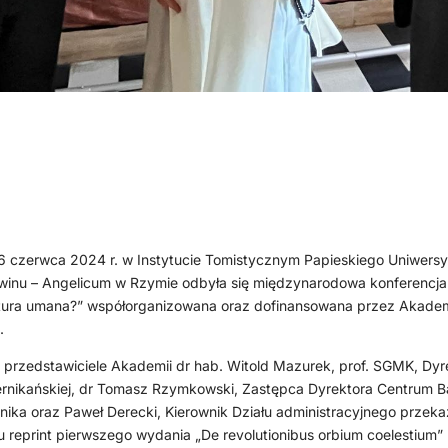
6 czerwca 2024 r. w Instytucie Tomistycznym Papieskiego Uniwersy
inu – Angelicum w Rzymie odbyła się międzynarodowa konferencj
atura umana?” współorganizowana oraz dofinansowana przez Akade
ą.
 przedstawiciele Akademii dr hab. Witold Mazurek, prof. SGMK, Dyre
rnikańskiej, dr Tomasz Rzymkowski, Zastępca Dyrektora Centrum
nika oraz Paweł Derecki, Kierownik Działu administracyjnego przekaz
u reprint pierwszego wydania „De revolutionibus orbium coelestium” 