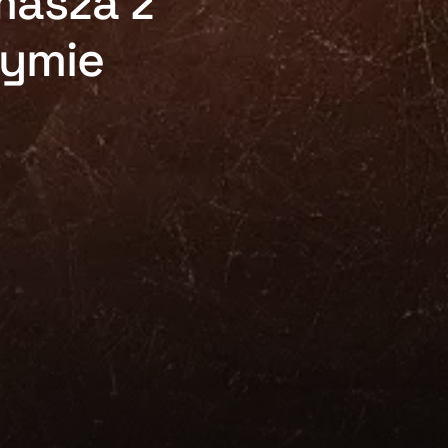
masza z
zymie