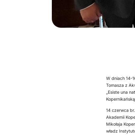
W dniach 14-1
Tomasza z Akw
„Esiste una n
Kopernikańsk
14 czerwca br.
Akademii Kope
Mikołaja Koper
władz Instytut