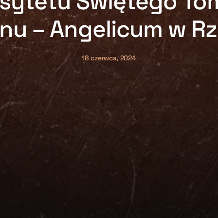
sytetu Świętego To
nu – Angelicum w R
18 czerwca, 2024