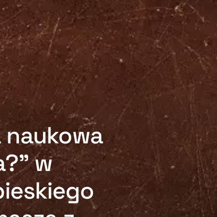
a naukowa
a?” w
pieskiego