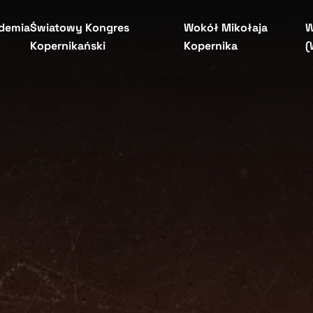
demia
Światowy Kongres
Wokół Mikołaja
W
Kopernikański
Kopernika
(