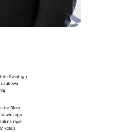
tetu Świętego
a naukowa
mię
ktor Biura
 Badawczego
ali na ręce
Mikołaja