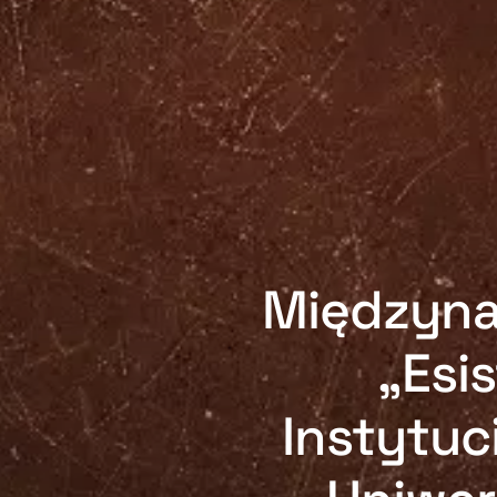
Międzyna
„Esi
Instytuc