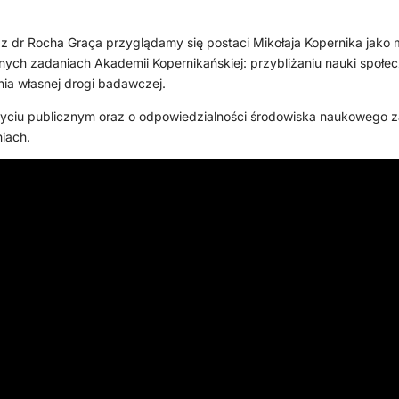
z dr Rocha Graça przyglądamy się postaci Mikołaja Kopernika jako
h zadaniach Akademii Kopernikańskiej: przybliżaniu nauki społecz
ia własnej drogi badawczej.
 w życiu publicznym oraz o odpowiedzialności środowiska naukowego
niach.