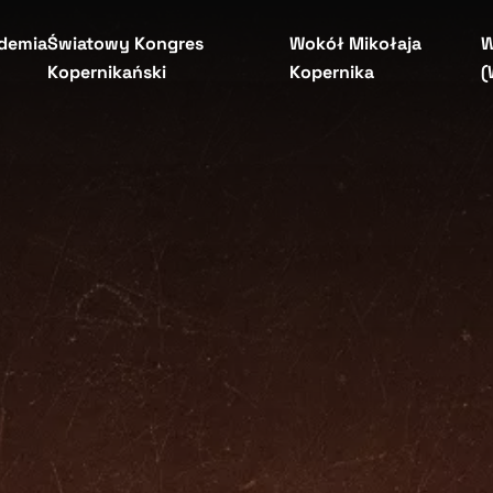
demia
Światowy Kongres
Wokół Mikołaja
W
Kopernikański
Kopernika
(