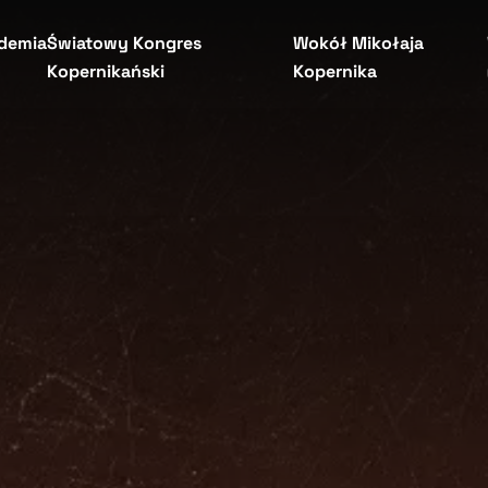
demia
Światowy Kongres
Wokół Mikołaja
Kopernikański
Kopernika