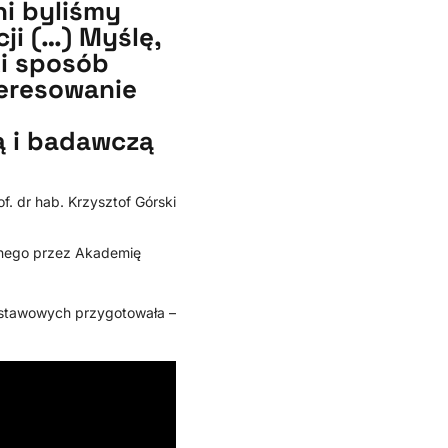
ni byliśmy
i (…) Myślę,
ki sposób
teresowanie
ą i badawczą
of. dr hab. Krzysztof Górski
wanego przez Akademię
dstawowych przygotowała –