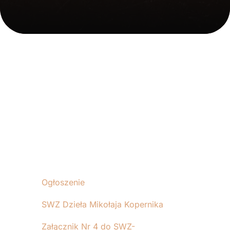
Ogłoszenie
SWZ Dzieła Mikołaja Kopernika
Załącznik Nr 4 do SWZ-