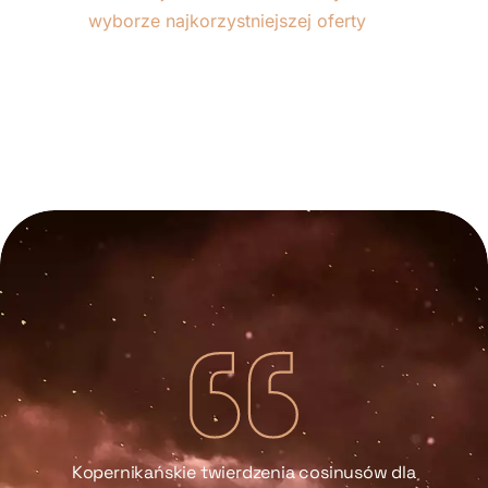
wyborze najkorzystniejszej oferty
Kopernikańskie twierdzenia cosinusów dla