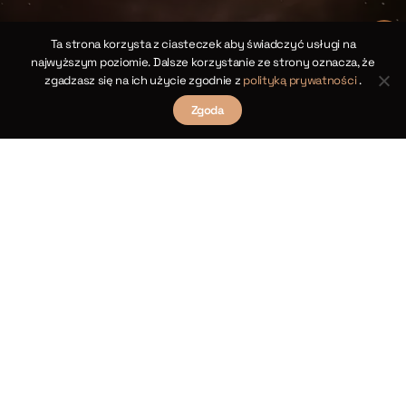
Ta strona korzysta z ciasteczek aby świadczyć usługi na
najwyższym poziomie. Dalsze korzystanie ze strony oznacza, że
zgadzasz się na ich użycie zgodnie z
polityką prywatności
.
Zgoda
Do góry