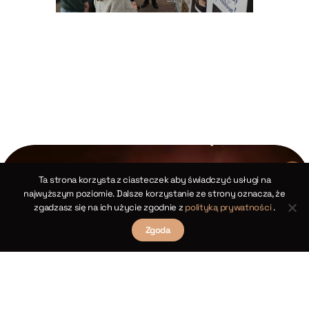
Ta strona korzysta z ciasteczek aby świadczyć usługi na
najwyższym poziomie. Dalsze korzystanie ze strony oznacza, że
zgadzasz się na ich użycie zgodnie z
polityką prywatności
.
Zgoda