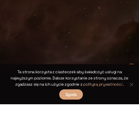
ch.
yka
O
ska
]
Ta strona korzysta z ciasteczek aby świadczyć usługi na
najwyższym poziomie. Dalsze korzystanie ze strony oznacza, że
zgadzasz się na ich użycie zgodnie z
polityką prywatności
.
Zgoda