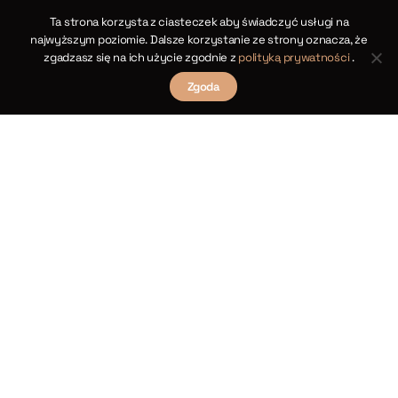
Ta strona korzysta z ciasteczek aby świadczyć usługi na
najwyższym poziomie. Dalsze korzystanie ze strony oznacza, że
zgadzasz się na ich użycie zgodnie z
polityką prywatności
.
Zgoda