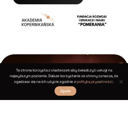
Ta strona korzysta z ciasteczek aby świadczyć usługi na
najwyższym poziomie. Dalsze korzystanie ze strony oznacza, że
zgadzasz się na ich użycie zgodnie z
polityką prywatności
.
Zgoda
Kopernikańskie twierdzenia cosinusów dla