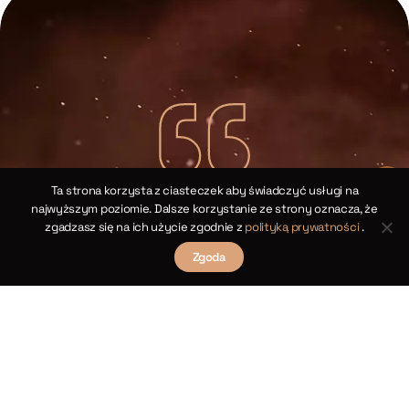
Ta strona korzysta z ciasteczek aby świadczyć usługi na
Kopernikańskie twierdzenia cosinusów dla
najwyższym poziomie. Dalsze korzystanie ze strony oznacza, że
trójkątów sferycznych
zgadzasz się na ich użycie zgodnie z
polityką prywatności
.
sów
Zgoda
Rozdział XIV
Twierdzenia III i XII
i
R
(
s
γ
R
maj