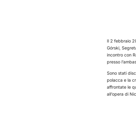
Il 2 febbraio 
Górski, Segreta
incontro con Ra
presso l’ambas
Sono stati disc
polacca e la cr
affrontate le q
all’opera di N