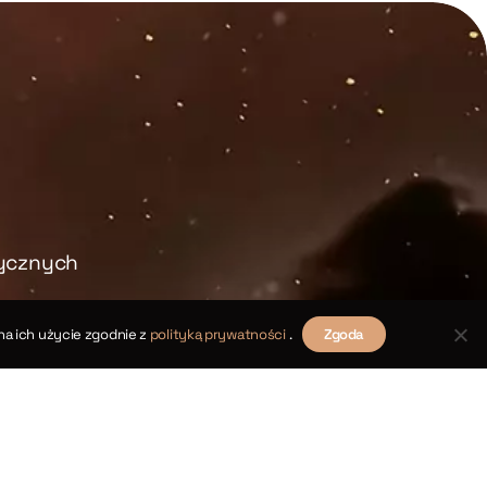
rycznych
na ich użycie zgodnie z
polityką prywatności
.
Zgoda
Rozważ