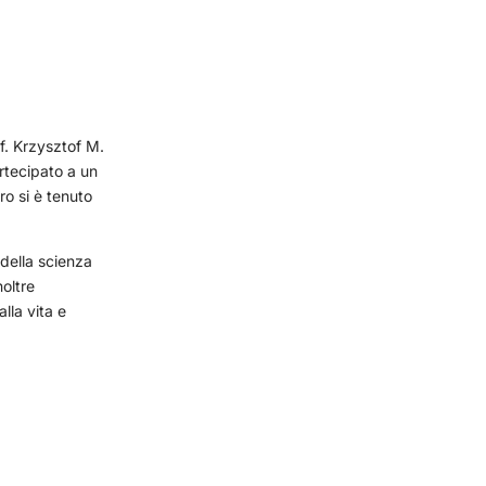
f. Krzysztof M.
artecipato a un
ro si è tenuto
 della scienza
noltre
lla vita e