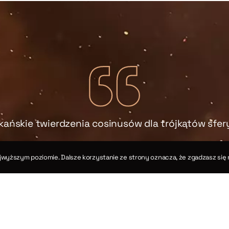
kańskie twierdzenia cosinusów dla trójkątów sfe
Rozdział XIV
jwyższym poziomie. Dalsze korzystanie ze strony oznacza, że zgadzasz się 
Twierdzenia III i XII