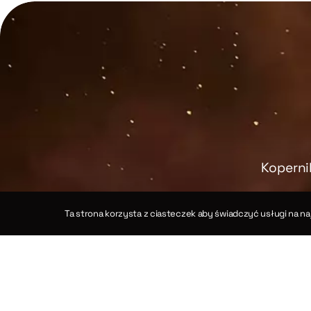
Koperni
cznymi trójkąta
Ta strona korzysta z ciasteczek aby świadczyć usługi na na
osinusów dla