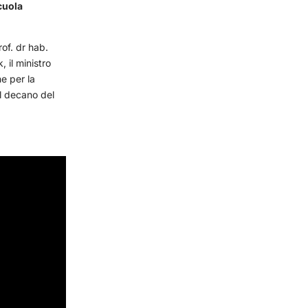
Scuola
of. dr hab.
, il ministro
e per la
l decano del