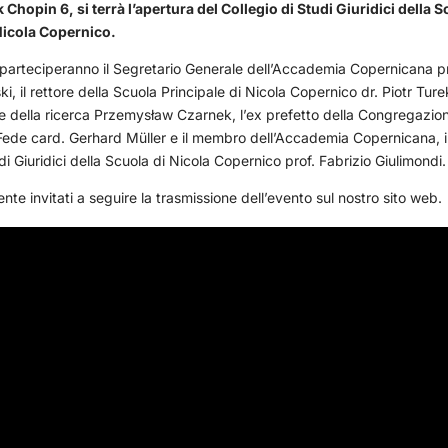
k Chopin 6, si terrà l’apertura del Collegio di Studi Giuridici della 
Nicola Copernico.
 parteciperanno il Segretario Generale dell’Accademia Copernicana pr
i, il rettore della Scuola Principale di Nicola Copernico dr. Piotr Turek
e e della ricerca Przemysław Czarnek, l’ex prefetto della Congregazion
 Fede card. Gerhard Müller e il membro dell’Accademia Copernicana, i
di Giuridici della Scuola di Nicola Copernico prof. Fabrizio Giulimondi.
nte invitati a seguire la trasmissione dell’evento sul nostro sito web.