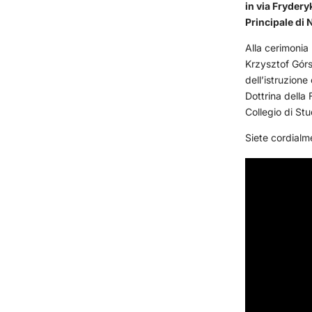
in via Frydery
Principale di 
Alla cerimonia
Krzysztof Górsk
dell’istruzion
Dottrina della
Collegio di Stu
Siete cordialme