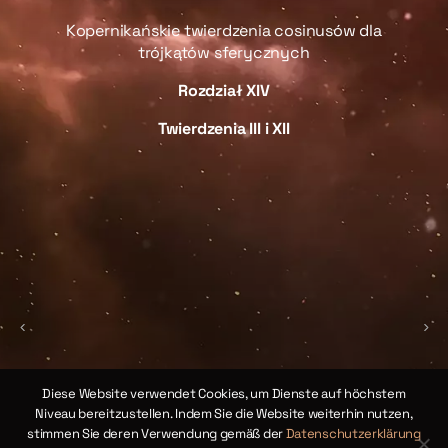
Kopernikańskie twierdzenia cosinusów dla
trójkątów sferycznych
sów
Rozdział XIV
Twierdzenia III i XII
i
R
(
s
γ
R
maj
źć
ia
ch.
yka
O
ska
Diese Website verwendet Cookies, um Dienste auf höchstem
]
Niveau bereitzustellen. Indem Sie die Website weiterhin nutzen,
stimmen Sie deren Verwendung gemäß der
Datenschutzerklärung